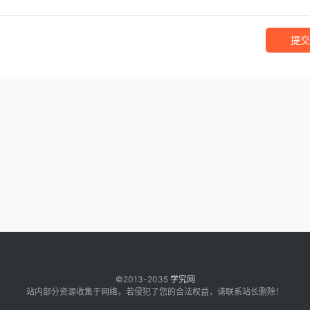
提交
©2013-2035
学究网
站内部分资源收集于网络，若侵犯了您的合法权益，请联系站长删除！