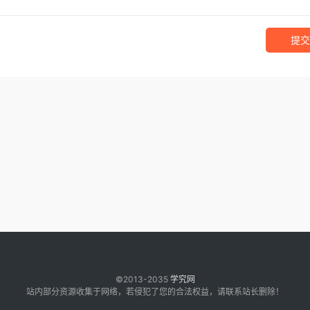
提交
©2013-2035
学究网
站内部分资源收集于网络，若侵犯了您的合法权益，请联系站长删除！