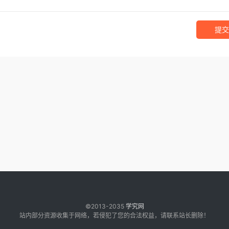
提交
©2013-2035
学究网
站内部分资源收集于网络，若侵犯了您的合法权益，请联系站长删除！