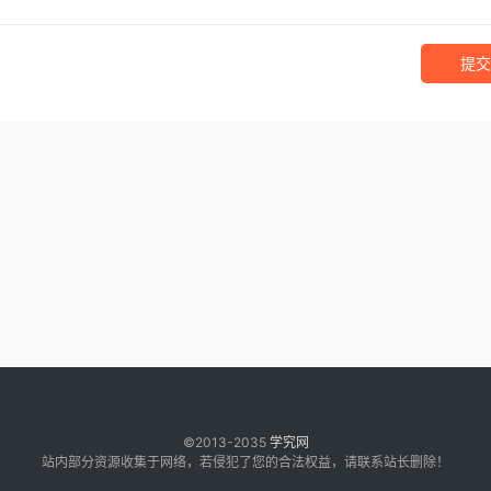
提交
©2013-2035
学究网
站内部分资源收集于网络，若侵犯了您的合法权益，请联系站长删除！