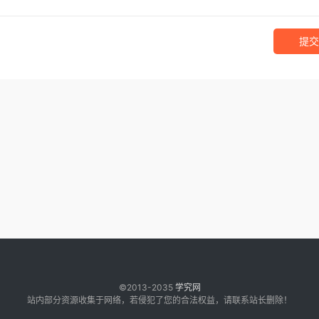
提交
©2013-2035
学究网
站内部分资源收集于网络，若侵犯了您的合法权益，请联系站长删除！