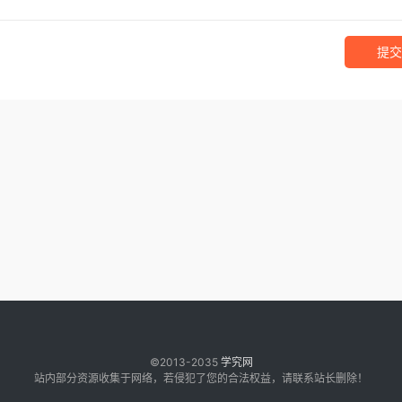
提交
©2013-2035
学究网
站内部分资源收集于网络，若侵犯了您的合法权益，请联系站长删除！