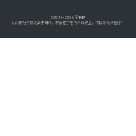
©2013-2035
学究网
站内部分资源收集于网络，若侵犯了您的合法权益，请联系站长删除！