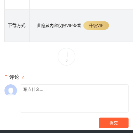
下载方式
此隐藏内容仅限VIP查看
升级VIP
0
评论
0
提交