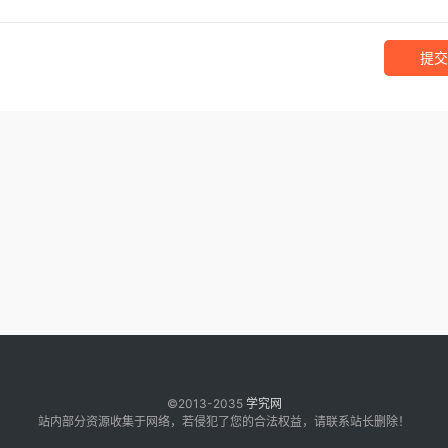
提交
©2013-2035
学究网
站内部分资源收集于网络，若侵犯了您的合法权益，请联系站长删除！