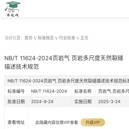
当前位置：
首页
标准规范
行业标准
正文
NB/T 11624-2024页岩气 页岩多尺度天然裂缝
描述技术规范
NB/T 11624-2024页岩气 页岩多尺度天然裂缝描述技术规范
标准编号
NB/T 11624-2024
标准名称
页岩气 页岩多
批准日期
2024-9-24
实施日期
2025-3-24
查看地址
此隐藏内容仅限VIP查看
升级VIP