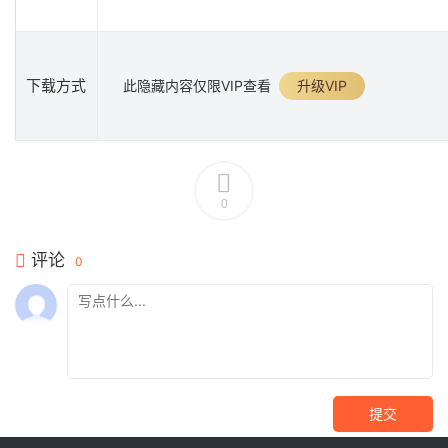
下载方式
此隐藏内容仅限VIP查看
升级VIP
0
评论
0
提交