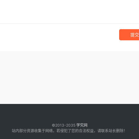
提交
©2013-2035
学究网
站内部分资源收集于网络，若侵犯了您的合法权益，请联系站长删除！