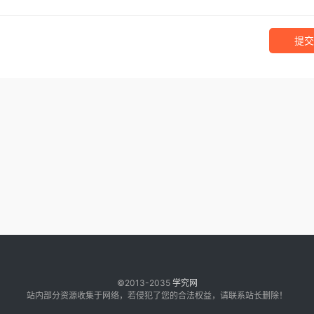
提交
©2013-2035
学究网
站内部分资源收集于网络，若侵犯了您的合法权益，请联系站长删除！