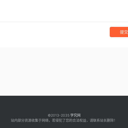
提交
©2013-2035
学究网
站内部分资源收集于网络，若侵犯了您的合法权益，请联系站长删除！