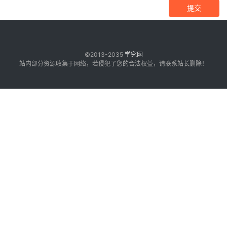
提交
©2013-2035
学究网
站内部分资源收集于网络，若侵犯了您的合法权益，请联系站长删除！