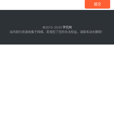
提交
©2013-2035
学究网
站内部分资源收集于网络，若侵犯了您的合法权益，请联系站长删除！