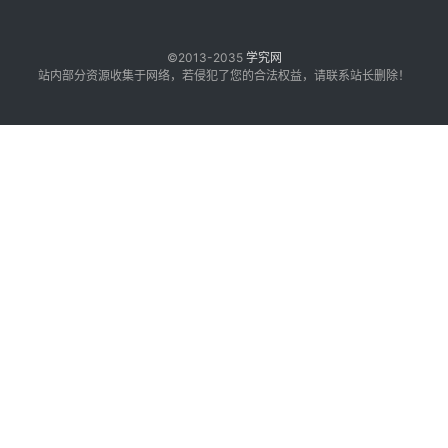
©2013-2035
学究网
站内部分资源收集于网络，若侵犯了您的合法权益，请联系站长删除！