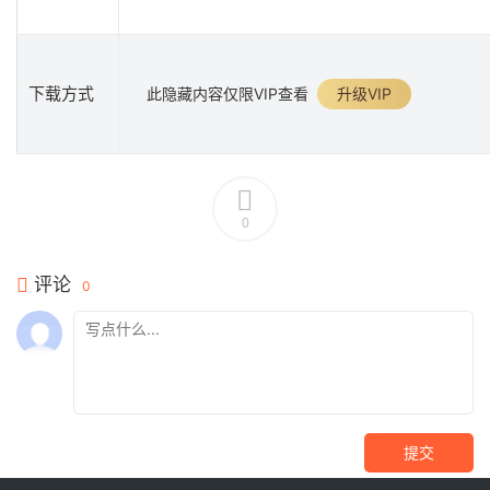
下载方式
此隐藏内容仅限VIP查看
升级VIP
0
评论
0
提交