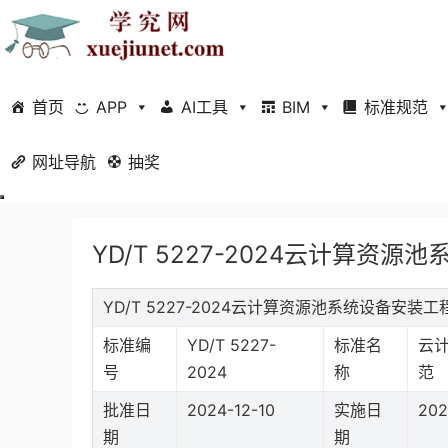
首页
APP
AI工具
BIM
标准规范
网址导航
当前位置：
抽奖
首页
标准规范
行业标准
正文
YD/T 5227-2024云计算资
YD/T 5227-2024云计算资源池系统设备安
标准编
YD/T 5227-
标准名
云
号
2024
称
范
批准日
2024-12-10
实施日
202
期
期