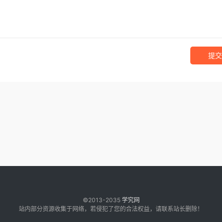
提交
©2013-2035
学究网
站内部分资源收集于网络，若侵犯了您的合法权益，请联系站长删除！