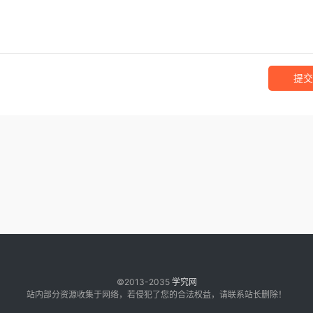
提交
©2013-2035
学究网
站内部分资源收集于网络，若侵犯了您的合法权益，请联系站长删除！