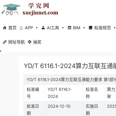
首页
APP
AI工具
BIM
标准规范
网址导航
当前位置：
抽奖
首页
标准规范
行业标准
正文
YD/T 6116.1-2024算力互
YD/T 6116.1-2024算力互联互通能力要求 
标准编
YD/T 6116.1-
标准名
算力
号
2024
称
架
批准日
2024-12-10
实施日
202
期
期