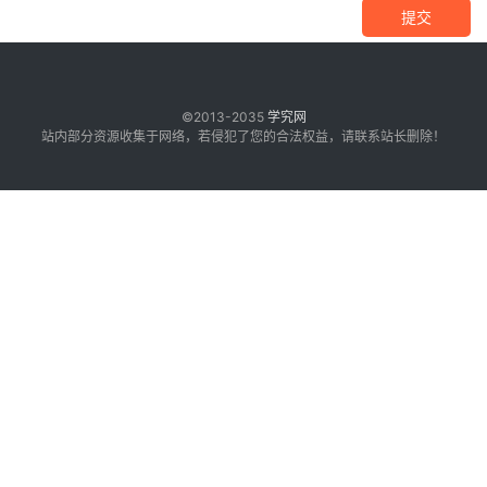
提交
©2013-2035
学究网
站内部分资源收集于网络，若侵犯了您的合法权益，请联系站长删除！